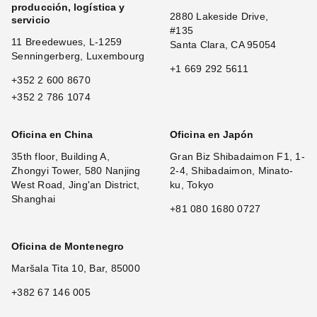
producción, logística y
2880 Lakeside Drive,
servicio
#135
11 Breedewues, L-1259
Santa Clara, CA 95054
Senningerberg, Luxembourg
+1 669 292 5611
+352 2 600 8670
+352 2 786 1074
Oficina en China
Oficina en Japón
35th floor, Building A,
Gran Biz Shibadaimon F1, 1-
Zhongyi Tower, 580 Nanjing
2-4, Shibadaimon, Minato-
West Road, Jing'an District,
ku, Tokyo
Shanghai
+81 080 1680 0727
Oficina de Montenegro
Maršala Tita 10, Bar, 85000
+382 67 146 005