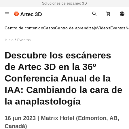
Soluciones de escaneo 3D
Artec 3D
Centro de contenido
Casos
Centro de aprendizaje
Vídeos
Eventos
N
Inicio
Eventos
Descubre los escáneres
de Artec 3D en la 36º
Conferencia Anual de la
IAA: Cambiando la cara de
la anaplastología
16 jun 2023
| Matrix Hotel (Edmonton, AB,
Canadá)