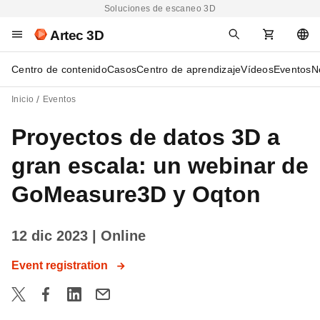
Soluciones de escaneo 3D
Artec 3D
Centro de contenido
Casos
Centro de aprendizaje
Vídeos
Eventos
N
Inicio
Eventos
Proyectos de datos 3D a
gran escala: un webinar de
GoMeasure3D y Oqton
12 dic 2023
| Online
Event registration