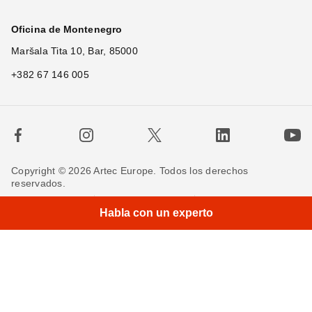
Oficina de Montenegro
Maršala Tita 10, Bar, 85000
+382 67 146 005
Copyright © 2026 Artec Europe. Todos los derechos
reservados.
Términos de uso
Términos de venta
Habla con un experto
Política de privacidad
Política de cookies
Contáctenos