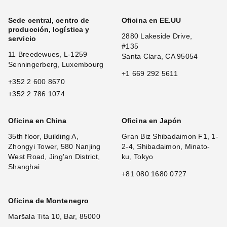
Sede central, centro de
Oficina en EE.UU
producción, logística y
2880 Lakeside Drive,
servicio
#135
11 Breedewues, L-1259
Santa Clara, CA 95054
Senningerberg, Luxembourg
+1 669 292 5611
+352 2 600 8670
+352 2 786 1074
Oficina en China
Oficina en Japón
35th floor, Building A,
Gran Biz Shibadaimon F1, 1-
Zhongyi Tower, 580 Nanjing
2-4, Shibadaimon, Minato-
West Road, Jing'an District,
ku, Tokyo
Shanghai
+81 080 1680 0727
Oficina de Montenegro
Maršala Tita 10, Bar, 85000