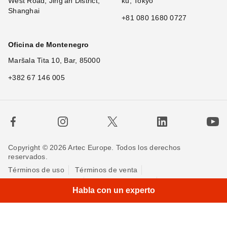
West Road, Jing'an District,
ku, Tokyo
Shanghai
+81 080 1680 0727
Oficina de Montenegro
Maršala Tita 10, Bar, 85000
+382 67 146 005
Copyright © 2026 Artec Europe. Todos los derechos
reservados.
Términos de uso
Términos de venta
Política de privacidad
Política de cookies
Contáctenos
Habla con un experto