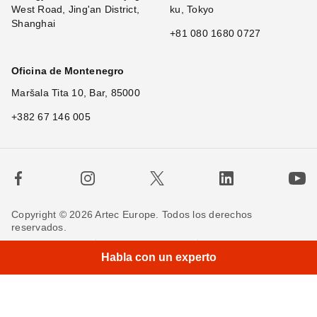
West Road, Jing'an District,
ku, Tokyo
Shanghai
+81 080 1680 0727
Oficina de Montenegro
Maršala Tita 10, Bar, 85000
+382 67 146 005
Copyright © 2026 Artec Europe. Todos los derechos
reservados.
Términos de uso
Términos de venta
Habla con un experto
Política de privacidad
Política de cookies
Contáctenos