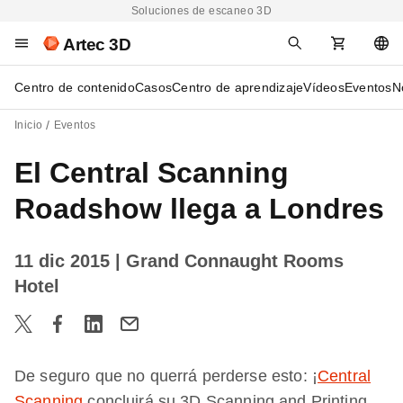
Soluciones de escaneo 3D
Artec 3D
Centro de contenido
Casos
Centro de aprendizaje
Vídeos
Eventos
N
Inicio
Eventos
El Central Scanning
Roadshow llega a Londres
11 dic 2015
| Grand Connaught Rooms
Hotel
De seguro que no querrá perderse esto: ¡
Central
Scanning
concluirá su 3D Scanning and Printing