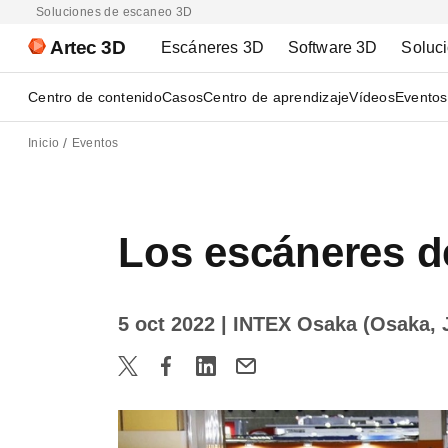
Soluciones de escaneo 3D
Artec 3D
Escáneres 3D
Software 3D
Soluc
Centro de contenido
Casos
Centro de aprendizaje
Vídeos
Eventos
Inicio
Eventos
Los escáneres de
5 oct 2022
| INTEX Osaka (Osaka, 