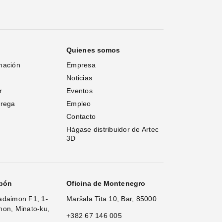
Quienes somos
mación
Empresa
Noticias
r
Eventos
trega
Empleo
Contacto
Hágase distribuidor de Artec 
3D
apón
Oficina de Montenegro
adaimon F1, 1-
Maršala Tita 10, Bar, 85000
mon, Minato-ku,
+382 67 146 005