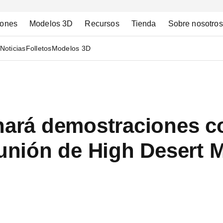
iones
Modelos 3D
Recursos
Tienda
Sobre nosotros
Noticias
Folletos
Modelos 3D
 hará demostraciones c
eunión de High Desert 