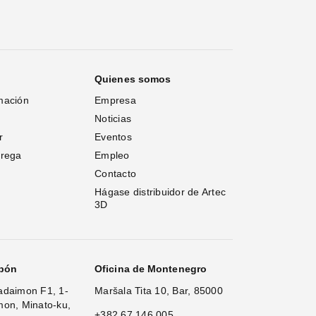
Quienes somos
mación
Empresa
Noticias
r
Eventos
trega
Empleo
Contacto
Hágase distribuidor de Artec 
3D
apón
Oficina de Montenegro
adaimon F1, 1-
Maršala Tita 10, Bar, 85000
mon, Minato-ku,
+382 67 146 005