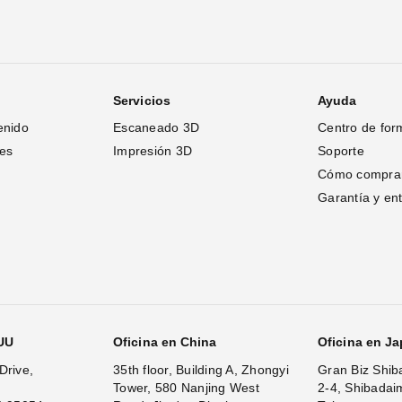
Servicios
Ayuda
enido
Escaneado 3D
Centro de for
tes
Impresión 3D
Soporte
Cómo compra
Garantía y en
.UU
Oficina en China
Oficina en J
Drive,
35th floor, Building A, Zhongyi
Gran Biz Shib
Tower, 580 Nanjing West
2-4, Shibadai