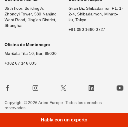
35th floor, Building A,
Gran Biz Shibadaimon F1, 1-
Zhongyi Tower, 580 Nanjing
2-4, Shibadaimon, Minato-
West Road, Jing'an District,
ku, Tokyo
Shanghai
+81 080 1680 0727
Oficina de Montenegro
Maršala Tita 10, Bar, 85000
+382 67 146 005
Copyright © 2026 Artec Europe. Todos los derechos
reservados.
Términos de uso
Términos de venta
Habla con un experto
Política de privacidad
Política de cookies
Contáctenos