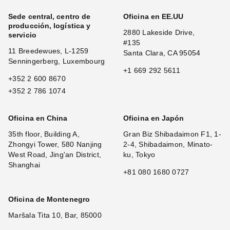
Sede central, centro de
Oficina en EE.UU
producción, logística y
2880 Lakeside Drive,
servicio
#135
11 Breedewues, L-1259
Santa Clara, CA 95054
Senningerberg, Luxembourg
+1 669 292 5611
+352 2 600 8670
+352 2 786 1074
Oficina en China
Oficina en Japón
35th floor, Building A,
Gran Biz Shibadaimon F1, 1-
Zhongyi Tower, 580 Nanjing
2-4, Shibadaimon, Minato-
West Road, Jing'an District,
ku, Tokyo
Shanghai
+81 080 1680 0727
Oficina de Montenegro
Maršala Tita 10, Bar, 85000