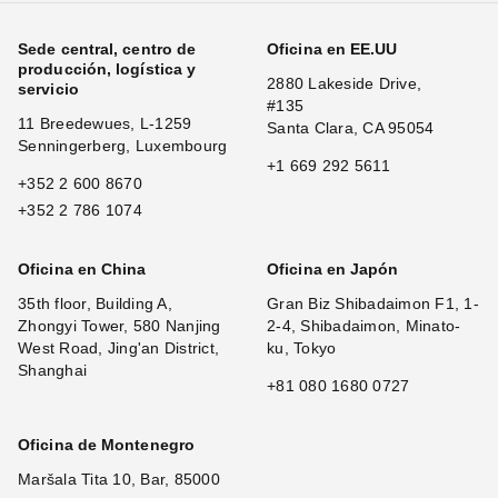
Sede central, centro de
Oficina en EE.UU
producción, logística y
2880 Lakeside Drive,
servicio
#135
11 Breedewues, L-1259
Santa Clara, CA 95054
Senningerberg, Luxembourg
+1 669 292 5611
+352 2 600 8670
+352 2 786 1074
Oficina en China
Oficina en Japón
35th floor, Building A,
Gran Biz Shibadaimon F1, 1-
Zhongyi Tower, 580 Nanjing
2-4, Shibadaimon, Minato-
West Road, Jing'an District,
ku, Tokyo
Shanghai
+81 080 1680 0727
Oficina de Montenegro
Maršala Tita 10, Bar, 85000