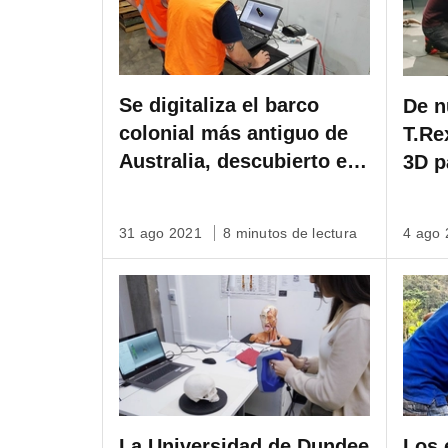
Se digitaliza el barco
De n
colonial más antiguo de
T.Re
Australia, descubierto en
3D p
una futura estación de
en u
metro de Sídney
31 ago 2021
8 minutos de lectura
4 ago
La Universidad de Dundee
Los 