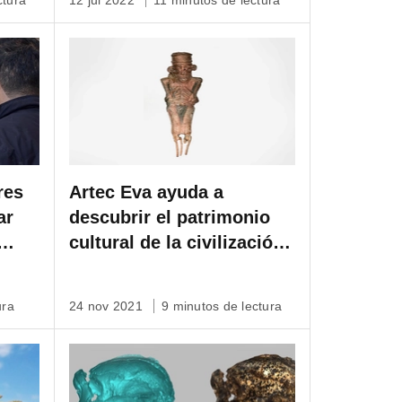
ctura
12 jul 2022
11 minutos de lectura
res
Artec Eva ayuda a
ar
descubrir el patrimonio
cultural de la civilización
gua
Muisca
amia
ura
24 nov 2021
9 minutos de lectura