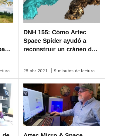
DNH 155: Cómo Artec
Space Spider ayudó a
ipado
reconstruir un cráneo de
2 millones de años de
antigüedad
ctura
28 abr 2021
9 minutos de lectura
 de
Artec Micro & Space