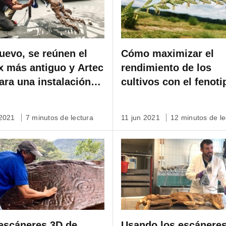
uevo, se reúnen el
Cómo maximizar el
x más antiguo y Artec
rendimiento de los
ara una instalación
cultivos con el fenot
n museo japonés
de alto rendimiento
usando Artec Space
 2021
7 minutos de lectura
11 jun 2021
12 minutos de le
Spider
escáneres 3D de
Usando los escáneres