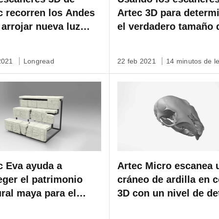
c recorren los Andes
Artec 3D para determ
 arrojar nueva luz
el verdadero tamaño 
e la historia del
extinto tilacino
guo Perú
 2021
Longread
22 feb 2021
14 minutos de l
c Eva ayuda a
Artec Micro escanea 
eger el patrimonio
cráneo de ardilla en c
ural maya para el
3D con un nivel de de
ecto Maya de Google
submilimétrico en