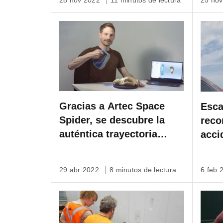
28 nov 2022
11 minutos de lectura
25 no
Gracias a Artec Space
Esca
Spider, se descubre la
reco
auténtica trayectoria
acci
evolutiva del extinto
Cómo
tilacino
Fore
29 abr 2022
8 minutos de lectura
6 feb 