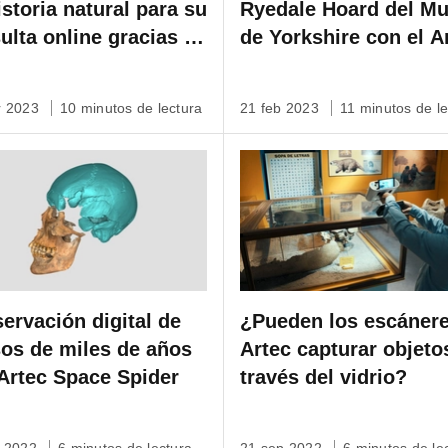
istoria natural para su
Ryedale Hoard del M
ulta online gracias a
de Yorkshire con el A
c Space Spider
Space Spider
r 2023
10 minutos de lectura
21 feb 2023
11 minutos de le
ervación digital de
¿Pueden los escáner
os de miles de años
Artec capturar objeto
Artec Space Spider
través del vidrio?