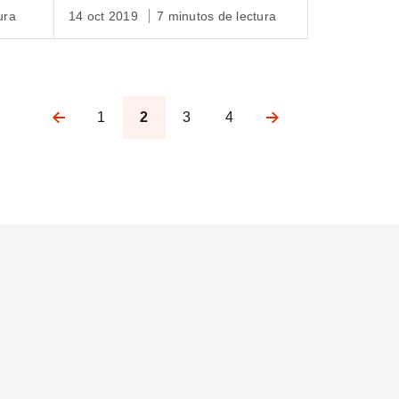
ura
14 oct 2019
7 minutos de lectura
1
2
3
4
Pagination