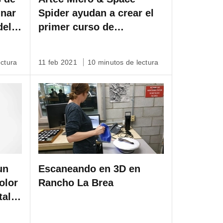
inar
Spider ayudan a crear el
del
primer curso de
Osteología Humana en
Realidad Virtual
ectura
11 feb 2021
10 minutos de lectura
un
Escaneando en 3D en
olor
Rancho La Brea
talle