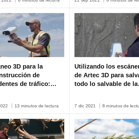
v 2022
6 minutos de lectura
21 sep 2022
6 minutos de le
neo 3D para la
Utilizando los escáne
nstrucción de
de Artec 3D para salv
dentes de tráfico:
todo lo salvable de la
 utiliza Origin
civilización más anti
nsics el Artec Leo
del mundo: Mesopot
2022
13 minutos de lectura
7 dic 2021
8 minutos de lect