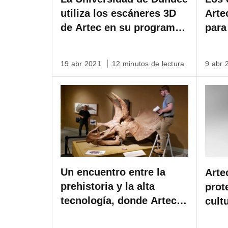
utiliza los escáneres 3D
Arte
de Artec en su programa
para
de Arte Médico y mucho
sobr
más.
anti
19 abr 2021
12 minutos de lectura
9 abr
Un encuentro entre la
Arte
prehistoria y la alta
prot
tecnología, donde Artec
cult
Leo se encuentra cara a
Proy