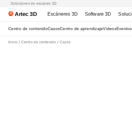
Soluciones de escaneo 3D
Artec 3D
Escáneres 3D
Software 3D
Soluc
Centro de contenido
Casos
Centro de aprendizaje
Vídeos
Eventos
Inicio
Centro de contenido
Casos