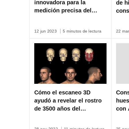
innovadora para la
de h
medición precisa del
cons
volumen mamario
Arte
12 jun 2023
5 minutos de lectura
22 ma
Cómo el escaneo 3D
Cons
ayudó a revelar el rostro
hues
de 3500 años del
con 
Guerrero del Grifo.