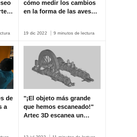
useo
cómo medir los cambios
rtec
en la forma de las aves
como respuesta al cambio
climático
ctura
19 dic 2022
9 minutos de lectura
es de
"¡El objeto más grande
s a
que hemos escaneado!"
Artec 3D escanea un
enorme motor de gas en
Luxemburgo.