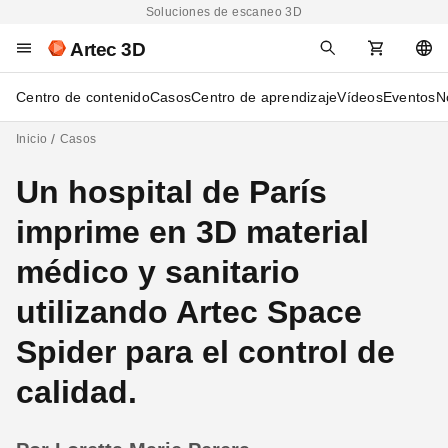
Soluciones de escaneo 3D
Artec 3D
Centro de contenido
Casos
Centro de aprendizaje
Vídeos
Eventos
N
Inicio
Casos
Un hospital de París
imprime en 3D material
médico y sanitario
utilizando Artec Space
Spider para el control de
calidad.