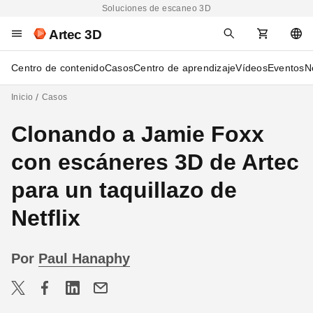
Soluciones de escaneo 3D
Artec 3D
Centro de contenido
Casos
Centro de aprendizaje
Vídeos
Eventos
N
Inicio
Casos
Clonando a Jamie Foxx
con escáneres 3D de Artec
para un taquillazo de
Netflix
Por
Paul Hanaphy