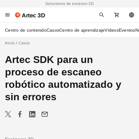
Soluciones de escaneo 3D
Artec 3D
Centro de contenido
Casos
Centro de aprendizaje
Vídeos
Eventos
N
Inicio
Casos
Artec SDK para un
proceso de escaneo
robótico automatizado y
sin errores