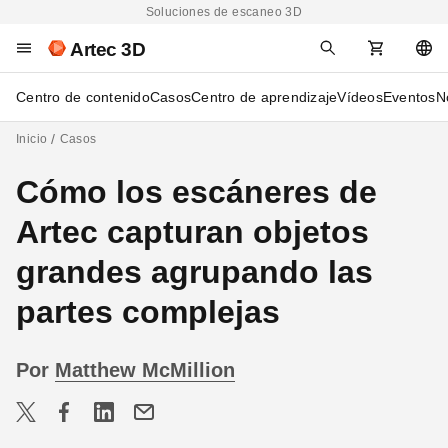
Soluciones de escaneo 3D
Artec 3D
Centro de contenido
Casos
Centro de aprendizaje
Vídeos
Eventos
N
Inicio
Casos
Cómo los escáneres de
Artec capturan objetos
grandes agrupando las
partes complejas
Por
Matthew McMillion