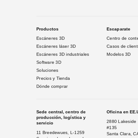
Modo X-Ray
Texturizado HDR y de 16-bit
Productos
Escaparate
Escáneres 3D
Centro de cont
Nueva fusión en tiempo real
Escáneres láser 3D 
Casos de clien
Escáneres 3D industriales
Modelos 3D
Software 3D
Soluciones
Modo HD potenciado por IA
Precios y Tienda
Dónde comprar
Modo HD para el Leo y Eva
NUEVO: Modo HD para el Micro II
Sede central, centro de
Oficina en EE
producción, logística y
2880 Lakeside 
Selección de densidad de punto y frecuencia 
servicio
#135
fotogramas
11 Breedewues, L-1259
Santa Clara, C