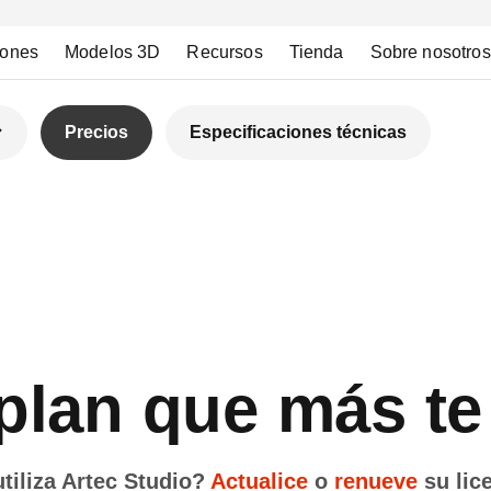
iones
Modelos 3D
Recursos
Tienda
Sobre nosotros
Precios
Especificaciones técnicas
 plan que más te
tiliza Artec Studio?
Actualice
o
renueve
su lic