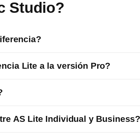
c Studio?
e
diferencia?
ncia Lite a la versión Pro?
?
ntre AS Lite Individual y Business