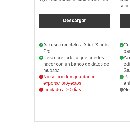
solo 
Descargar
Acceso completo a Artec Studio
Ge
Pro
par
Descubre todo lo que puedes
Ac
hacer con un banco de datos de
edi
muestra
St
No se pueden guardar ni
Par
exportar proyectos
án
Limitado a 30 días
No