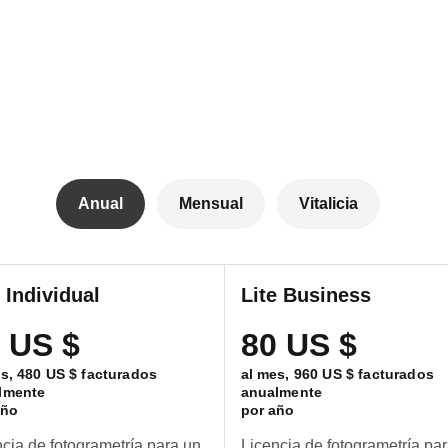
Anual
Mensual
Vitalicia
e Individual
Lite Business
 US $
80 US $
es,
480 US $
facturados
al mes,
960 US $
facturados
lmente
anualmente
año
por año
cia de fotogrametría para un
Licencia de fotogrametría pa