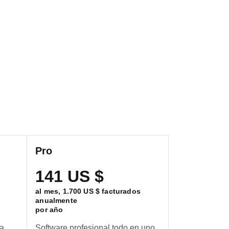
Pro
141 US $
al mes,
1.700 US $
facturados
anualmente
por año
ra
Software profesional todo en uno