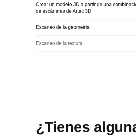
Crear un modelo 3D a partir de una combinaci
de escáneres de Artec 3D
Escaneo de la geometría
Escaneo de la textura
Fotogrametría IA
Crea modelos 3D directamente de fotos y víde
usando IA
Algoritmo de IA sin máscaras
¿Tienes algun
Algoritmo de IA con máscaras