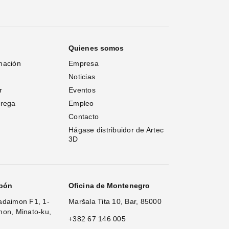
Quienes somos
mación
Empresa
Noticias
r
Eventos
trega
Empleo
Contacto
Hágase distribuidor de Artec 
3D
apón
Oficina de Montenegro
adaimon F1, 1-
Maršala Tita 10, Bar, 85000
mon, Minato-ku,
+382 67 146 005