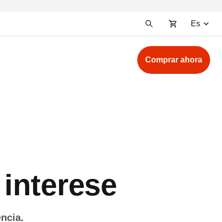
Es
Comprar ahora
 interese
encia.