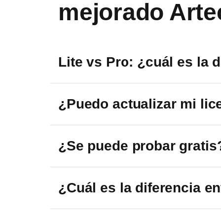
mejorado Arte
Algoritmo clásico de fotogrametría
Procesamiento 3D rápido y potent
Lite vs Pro: ¿cuál es la 
Flujo de trabajo multi-escáner
¿Puedo actualizar mi lice
NUEVO: Flujos de Trabajo
Smart Fusion multi-escáner
¿Se puede probar gratis
Registro Global multi-escáner
¿Cuál es la diferencia e
Fusion: velocidad
Fusion: excluir fotogramas fallidos