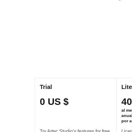
Trial
Lit
0 US $
40
al m
anua
por 
Try Artec Studio’s features for free.
Licen