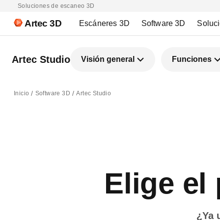
Soluciones de escaneo 3D
Artec 3D
Escáneres 3D
Software 3D
Soluc
Artec Studio
Visión general
Funciones
Inicio
Software 3D
Artec Studio
Elige el
¿Ya u