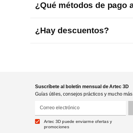
¿Qué métodos de pago 
Registro Global
Optimización de malla en un solo paso
¿Hay descuentos?
Decimación de escaneos
Piloto automático
NUEVO: Soporte para la Fusion en Tiempo Re
del Spider II
Suscríbete al boletín mensual de Artec 3D
Guías útiles, consejos prácticos y mucho más
NUEVO: Soporte para los tres ejes del Micro II
Correo electrónico
Modo «Vista de calle» para el Ray II
Artec 3D puede enviarme ofertas y
promociones
Compatibilidad del Artec Point