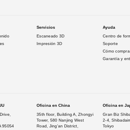
Servicios
Ayuda
enido
Escaneado 3D
Centro de for
Eva, Leo, Spider II, Space Spider
tes
Impresión 3D
Soporte
Cómo compra
Garantía y en
.UU
Oficina en China
Oficina en J
Drive,
35th floor, Building A, Zhongyi
Gran Biz Shib
de
Tower, 580 Nanjing West
2-4, Shibadai
A 95054
Road, Jing'an District,
Tokyo