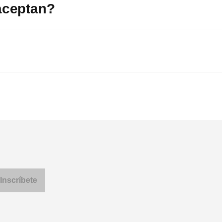
aceptan?
Eva, Leo, Micro II, Spider II, Space Spider
al