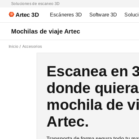
Soluciones de escaneo 3D
Artec 3D
Escáneres 3D
Software 3D
Soluc
Mochilas de viaje Artec
Inicio
Accesorios
Escanea en 
donde quiera
mochila de vi
Artec.
Transporta de forma segura todo tu mat