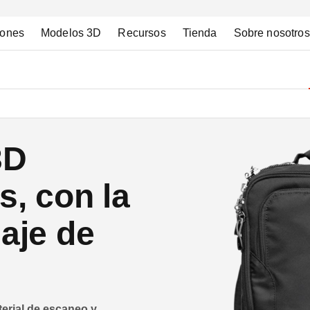
iones
Modelos 3D
Recursos
Tienda
Sobre nosotros
3D
s, con la
aje de
erial de escaneo y