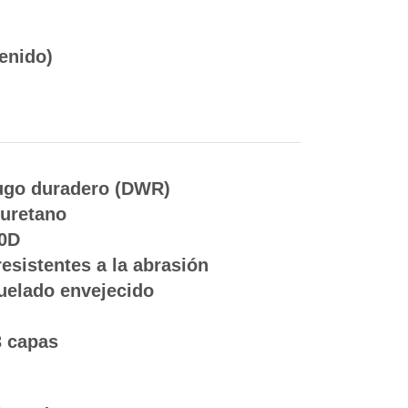
tenido)
ugo duradero (DWR)
iuretano
00D
esistentes a la abrasión
quelado envejecido
3 capas