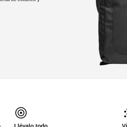
o
Llévalo todo
V