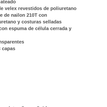
lateado
e velex revestidos de poliuretano
e de nailon 210T con
uretano y costuras selladas
 con espuma de célula cerrada y
ansparentes
3 capas