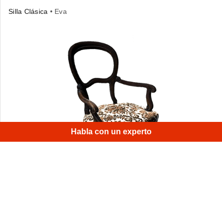
Silla Clásica
• Eva
×
H
|
Habla con un experto
Una elegante silla tapizada. Un objeto bastante
complicado de escanear — la madera negra pulida,
el delgado espaldar y reposabrazos requerían de una