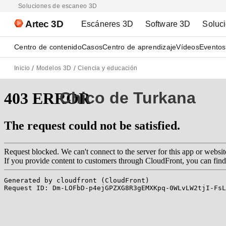
Soluciones de escaneo 3D
Artec 3D
Escáneres 3D
Software 3D
Soluc
Centro de contenido
Casos
Centro de aprendizaje
Vídeos
Eventos
Inicio
Modelos 3D
Ciencia y educación
Chico de Turkana