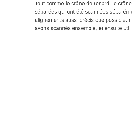
Tout comme le crâne de renard, le crâne
séparées qui ont été scannées séparémen
alignements aussi précis que possible, n
avons scannés ensemble, et ensuite util
complets. Par conséquent, la position de 
Modelos similares