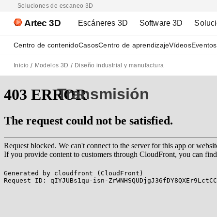
Soluciones de escaneo 3D
Artec 3D
Escáneres 3D
Software 3D
Soluc
Centro de contenido
Casos
Centro de aprendizaje
Vídeos
Eventos
Inicio
Modelos 3D
Diseño industrial y manufactura
Transmisión