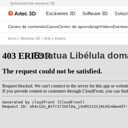
Soluciones de escaneo 3D
Artec 3D
Escáneres 3D
Software 3D
Soluc
Centro de contenido
Casos
Centro de aprendizaje
Vídeos
Eventos
Inicio
Modelos 3D
Arte y diseño
Estatua Libélula do