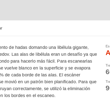
ar
Es
ento de hadas domando una libélula gigante,
A
dov. Las alas de libélula eran un desafío ya que
fondo para hacerlo más fácil. Para escanearlas
Ti
e vuelve blanco en la superficie y se evapora
6
0% de cada borde de las alas. El escáner
se movió en un patrón bien planificado. Para que
Ti
9
ruyan correctamente, se utilizó la eliminación
 en los bordes en el escaneo.