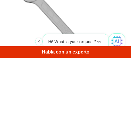
×
Hi! What is your request? 👀
|
Habla con un experto
Un objeto relativamente sencillo para escanear -los
únicos retos fueron la superficie brillante (fácilmente
contrarrestado con un spray anti brillo) y los finos bordes.
1
/
4