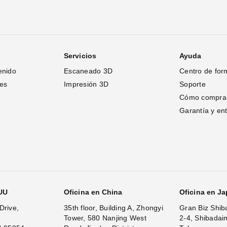
Servicios
Ayuda
enido
Escaneado 3D
Centro de for
tes
Impresión 3D
Soporte
Cómo compra
Garantía y en
.UU
Oficina en China
Oficina en J
Drive,
35th floor, Building A, Zhongyi
Gran Biz Shib
Tower, 580 Nanjing West
2-4, Shibadai