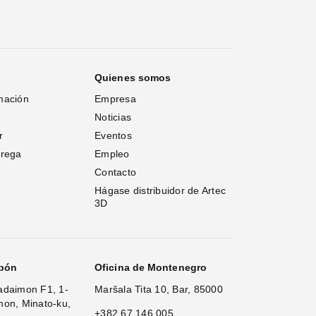
Quienes somos
mación
Empresa
Noticias
r
Eventos
trega
Empleo
Contacto
Hágase distribuidor de Artec 
3D
apón
Oficina de Montenegro
adaimon F1, 1-
Maršala Tita 10, Bar, 85000
mon, Minato-ku,
+382 67 146 005