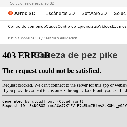
Soluciones de escaneo 3D
Artec 3D
Escáneres 3D
Software 3D
Soluc
Centro de contenido
Casos
Centro de aprendizaje
Vídeos
Eventos
Inicio
Modelos 3D
Ciencia y educación
Cabeza de pez pike