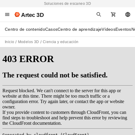
Soluciones de escaneo 3D
Artec 3D
Centro de contenido
Casos
Centro de aprendizaje
Vídeos
Eventos
N
Inicio
Modelos 3D
Ciencia y educación