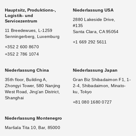
Hauptsitz, Produktions-,
Niederlassung USA
Logistik- und
2880 Lakeside Drive,
Servicezentrum
#135
11 Breedewues, L-1259
Santa Clara, CA 95054
Senningerberg, Luxemburg
+1 669 292 5611
+352 2 600 8670
+352 2 786 1074
Niederlassung China
Niederlassung Japan
35th floor, Building A,
Gran Biz Shibadaimon F1, 1-
Zhongyi Tower, 580 Nanjing
2-4, Shibadaimon, Minato-
West Road, Jing'an District,
ku, Tokyo
Shanghai
+81 080 1680 0727
Niederlassung Montenegro
Maršala Tita 10, Bar, 85000