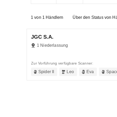
1
von
1
Händlern
Über den Status von H
JGC S.A.
1 Niederlassung
Zur Vorführung verfügbare Scanner:
Spider II
Leo
Eva
Spac