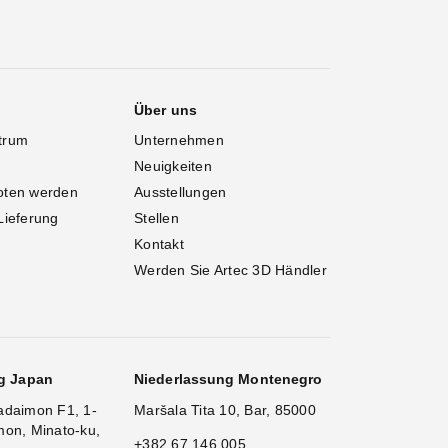
Über uns
trum
Unternehmen
Neuigkeiten
oten werden
Ausstellungen
Lieferung
Stellen
Kontakt
Werden Sie Artec 3D Händler
g Japan
Niederlassung Montenegro
adaimon F1, 1-
Maršala Tita 10, Bar, 85000
mon, Minato-ku,
+382 67 146 005