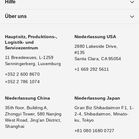
Hilfe
Über uns
Hauptsitz, Produktions-,
Niederlassung USA
Logistik- und
2880 Lakeside Drive,
Servicezentrum
#135
11 Breedewues, L-1259
Santa Clara, CA 95054
Senningerberg, Luxemburg
+1 669 292 5611
+352 2 600 8670
+352 2 786 1074
Niederlassung China
Niederlassung Japan
35th floor, Building A,
Gran Biz Shibadaimon F1, 1-
Zhongyi Tower, 580 Nanjing
2-4, Shibadaimon, Minato-
West Road, Jing'an District,
ku, Tokyo
Shanghai
+81 080 1680 0727