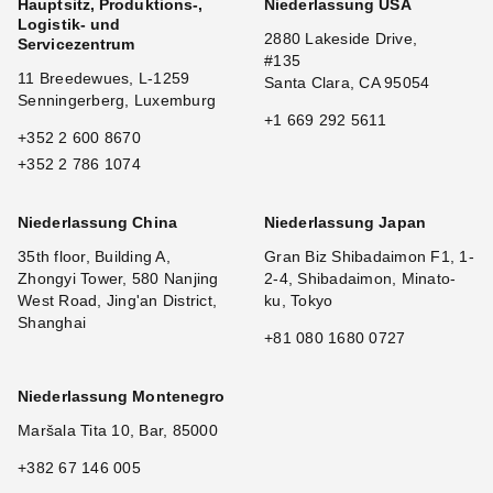
Hauptsitz, Produktions-,
Niederlassung USA
Logistik- und
2880 Lakeside Drive,
Servicezentrum
#135
11 Breedewues, L-1259
Santa Clara, CA 95054
Senningerberg, Luxemburg
+1 669 292 5611
+352 2 600 8670
+352 2 786 1074
Niederlassung China
Niederlassung Japan
35th floor, Building A,
Gran Biz Shibadaimon F1, 1-
Zhongyi Tower, 580 Nanjing
2-4, Shibadaimon, Minato-
West Road, Jing'an District,
ku, Tokyo
Shanghai
+81 080 1680 0727
Niederlassung Montenegro
Maršala Tita 10, Bar, 85000
+382 67 146 005