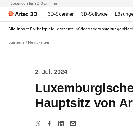
Lösungen für 3D-Scanning
Artec 3D
3D-Scanner
3D-Software
Lösung
Alle Inhalte
Fallbeispiele
Lernzentrum
Videos
Veranstaltungen
Nach
Startseite
Neuigkeiten
2. Jul. 2024
Luxemburgischer
Hauptsitz von Ar