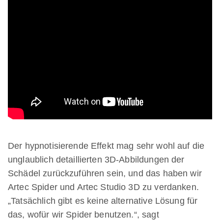
Der hypnotisierende Effekt mag sehr wohl auf die
unglaublich detaillierten 3D-Abbildungen der
Schädel zurückzuführen sein, und das haben wir
Artec Spider und Artec Studio 3D zu verdanken.
„Tatsächlich gibt es keine alternative Lösung für
das, wofür wir Spider benutzen.“, sagt