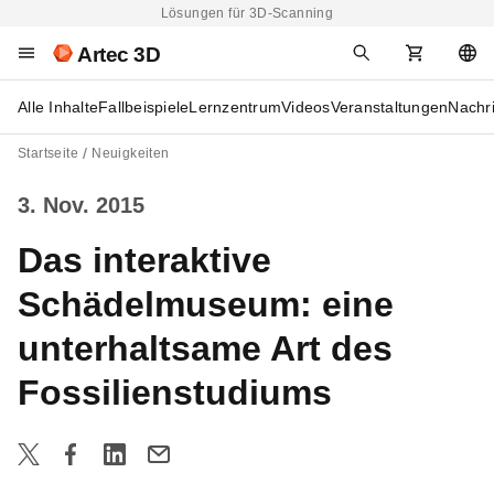
Lösungen für 3D-Scanning
Artec 3D
Alle Inhalte
Fallbeispiele
Lernzentrum
Videos
Veranstaltungen
Nachr
Startseite
Neuigkeiten
3. Nov. 2015
Das interaktive
Schädelmuseum: eine
unterhaltsame Art des
Fossilienstudiums