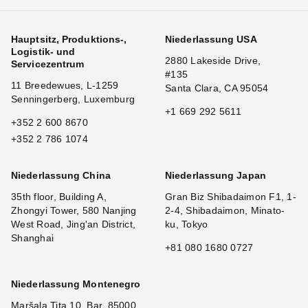
Hauptsitz, Produktions-,
Niederlassung USA
Logistik- und
2880 Lakeside Drive,
Servicezentrum
#135
11 Breedewues, L-1259
Santa Clara, CA 95054
Senningerberg, Luxemburg
+1 669 292 5611
+352 2 600 8670
+352 2 786 1074
Niederlassung China
Niederlassung Japan
35th floor, Building A,
Gran Biz Shibadaimon F1, 1-
Zhongyi Tower, 580 Nanjing
2-4, Shibadaimon, Minato-
West Road, Jing'an District,
ku, Tokyo
Shanghai
+81 080 1680 0727
Niederlassung Montenegro
Maršala Tita 10, Bar, 85000