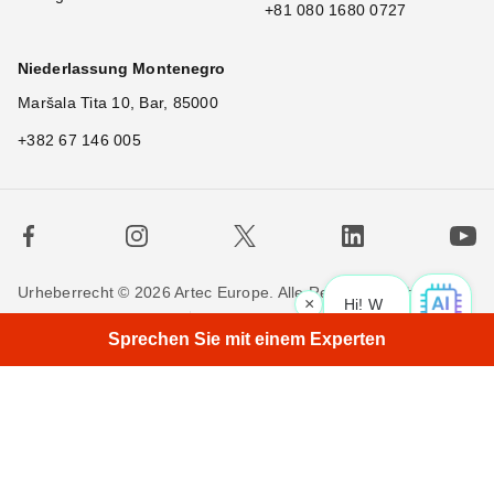
+81 080 1680 0727
Niederlassung Montenegro
Maršala Tita 10, Bar, 85000
+382 67 146 005
Urheberrecht © 2026 Artec Europe. Alle Rechte vorbehalten.
×
Hi! What is yo
|
Nutzungsbedingungen
Verkaufsbedingungen
Sprechen Sie mit einem Experten
Privatsphäre
Cookie-Richtlinien
Kontakieren Sie uns