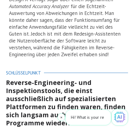
Automated Accuracy Analyzer
für die Echtzeit-
Auswertung von Abweichungen in Echtzeit. Man
könnte daher sagen, dass der Funktionsumfang für
einfache Anwendungsfälle vielleicht zu viel des
Guten ist. Jedoch ist mit dem Redesign-Assistenten
die Nutzeroberfläche der Software leicht zu
verstehen, während die Fähigkeiten im Reverse-
Engineering über jeden Zweifel erhaben sind!
SCHLÜSSELPUNKT
Reverse-Engineering- und
Inspektionstools, die einst
ausschließlich auf spezialisierten
Plattformen zu finden waren, finden
sich langsam auch in 3D-Scan-
×
Hi! What is your request? 👀
Programme wieder.