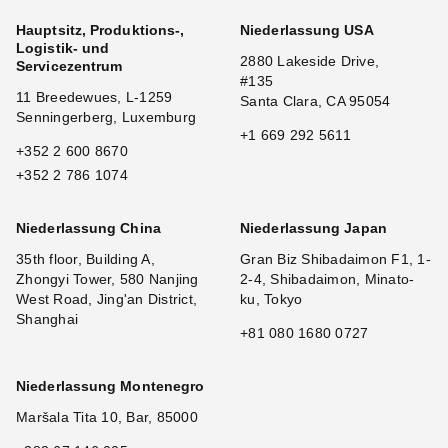
Hauptsitz, Produktions-,
Niederlassung USA
Logistik- und
2880 Lakeside Drive,
Servicezentrum
#135
11 Breedewues, L-1259
Santa Clara, CA 95054
Senningerberg, Luxemburg
+1 669 292 5611
+352 2 600 8670
+352 2 786 1074
Niederlassung China
Niederlassung Japan
35th floor, Building A,
Gran Biz Shibadaimon F1, 1-
Zhongyi Tower, 580 Nanjing
2-4, Shibadaimon, Minato-
West Road, Jing'an District,
ku, Tokyo
Shanghai
+81 080 1680 0727
Niederlassung Montenegro
Maršala Tita 10, Bar, 85000