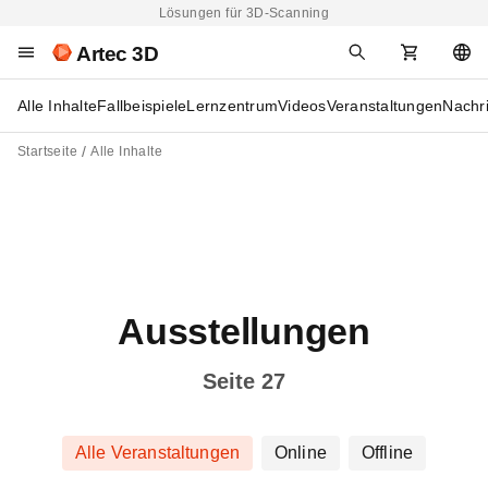
Lösungen für 3D-Scanning
Artec 3D
Alle Inhalte
Fallbeispiele
Lernzentrum
Videos
Veranstaltungen
Nachr
Startseite
Alle Inhalte
Ausstellungen
Seite 27
Alle Veranstaltungen
Online
Offline