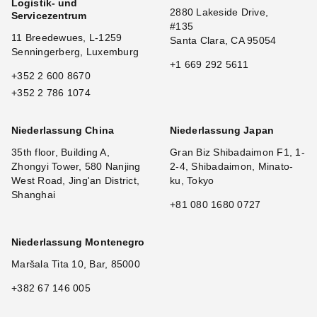
Logistik- und
2880 Lakeside Drive,
Servicezentrum
#135
11 Breedewues, L-1259
Santa Clara, CA 95054
Senningerberg, Luxemburg
+1 669 292 5611
+352 2 600 8670
+352 2 786 1074
Niederlassung China
Niederlassung Japan
35th floor, Building A,
Gran Biz Shibadaimon F1, 1-
Zhongyi Tower, 580 Nanjing
2-4, Shibadaimon, Minato-
West Road, Jing'an District,
ku, Tokyo
Shanghai
+81 080 1680 0727
Niederlassung Montenegro
Maršala Tita 10, Bar, 85000
+382 67 146 005