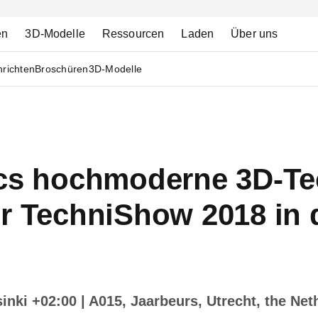
en
3D-Modelle
Ressourcen
Laden
Über uns
richten
Broschüren
3D-Modelle
ecs hochmoderne 3D-Te
er TechniShow 2018 in 
sinki +02:00
| A015, Jaarbeurs, Utrecht, the Net