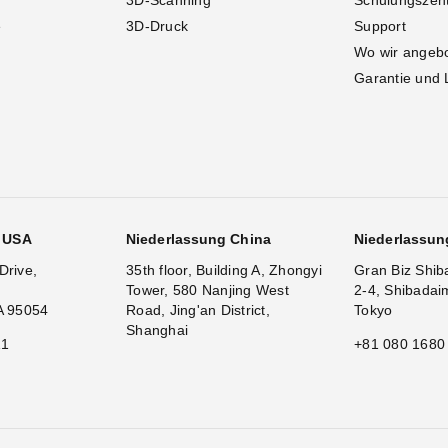
3D-Scanning
Schulungszen
e
3D-Druck
Support
Wo wir angeb
Garantie und 
g USA
Niederlassung China
Niederlassun
Drive,
35th floor, Building A, Zhongyi
Gran Biz Shib
Tower, 580 Nanjing West
2-4, Shibadai
A 95054
Road, Jing'an District,
Tokyo
Shanghai
11
+81 080 1680