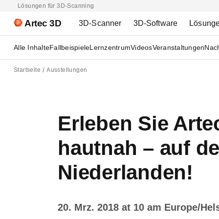
Lösungen für 3D-Scanning
Artec 3D
3D-Scanner
3D-Software
Lösung
Alle Inhalte
Fallbeispiele
Lernzentrum
Videos
Veranstaltungen
Nach
Startseite
Ausstellungen
Erleben Sie Art
hautnah – auf d
Niederlanden!
20. Mrz. 2018 at 10 am Europe/Hel