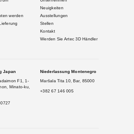
trum
Unternehmen
Neuigkeiten
oten werden
Ausstellungen
Lieferung
Stellen
Kontakt
Werden Sie Artec 3D Händler
g Japan
Niederlassung Montenegro
adaimon F1, 1-
Maršala Tita 10, Bar, 85000
mon, Minato-ku,
+382 67 146 005
 0727