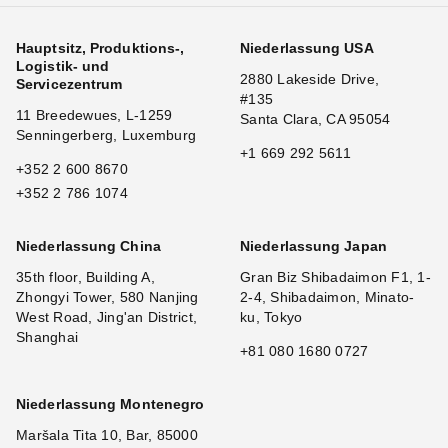
Hauptsitz, Produktions-,
Niederlassung USA
Logistik- und
2880 Lakeside Drive,
Servicezentrum
#135
11 Breedewues, L-1259
Santa Clara, CA 95054
Senningerberg, Luxemburg
+1 669 292 5611
+352 2 600 8670
+352 2 786 1074
Niederlassung China
Niederlassung Japan
35th floor, Building A,
Gran Biz Shibadaimon F1, 1-
Zhongyi Tower, 580 Nanjing
2-4, Shibadaimon, Minato-
West Road, Jing'an District,
ku, Tokyo
Shanghai
+81 080 1680 0727
Niederlassung Montenegro
Maršala Tita 10, Bar, 85000