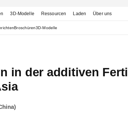
en
3D-Modelle
Ressourcen
Laden
Über uns
richten
Broschüren
3D-Modelle
n in der additiven Fert
Asia
China)