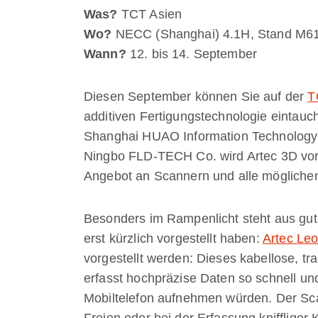
Was?
TCT Asien
Wo?
NECC (Shanghai) 4.1H, Stand M6
Wann?
12. bis 14. September
Diesen September können Sie auf der
T
additiven Fertigungstechnologie eintau
Shanghai HUAO Information Technology 
Ningbo FLD-TECH Co. wird Artec 3D vor 
Angebot an Scannern und alle mögliche
Besonders im Rampenlicht steht aus gu
erst kürzlich vorgestellt haben:
Artec Le
vorgestellt werden: Dieses kabellose, tr
erfasst hochpräzise Daten so schnell und
Mobiltelefon aufnehmen würden. Der Sca
Freien oder bei der Erfassung knifflige