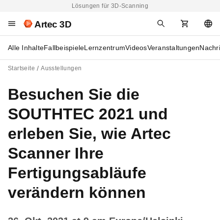
Lösungen für 3D-Scanning
Artec 3D
Alle Inhalte
Fallbeispiele
Lernzentrum
Videos
Veranstaltungen
Nachr
Startseite
Ausstellungen
Besuchen Sie die
SOUTHTEC 2021 und
erleben Sie, wie Artec
Scanner Ihre
Fertigungsabläufe
verändern können