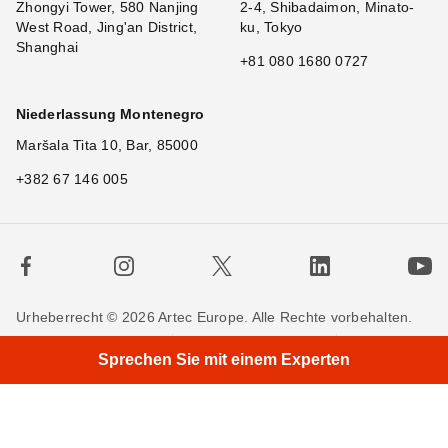
Zhongyi Tower, 580 Nanjing
2-4, Shibadaimon, Minato-
West Road, Jing'an District,
ku, Tokyo
Shanghai
+81 080 1680 0727
Niederlassung Montenegro
Maršala Tita 10, Bar, 85000
+382 67 146 005
Urheberrecht © 2026 Artec Europe. Alle Rechte vorbehalten.
×
H
|
Nutzungsbedingungen
Verkaufsbedingungen
Sprechen Sie mit einem Experten
Privatsphäre
Cookie-Richtlinien
Kontakieren Sie uns