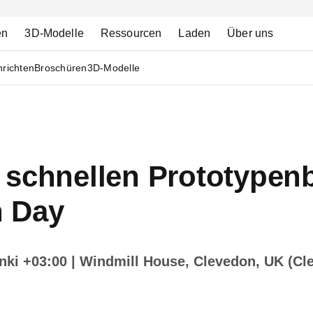
en
3D-Modelle
Ressourcen
Laden
Über uns
richten
Broschüren
3D-Modelle
 schnellen Prototypenb
 Day
inki +03:00
| Windmill House, Clevedon, UK (Cl