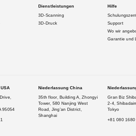
Dienstleistungen
Hilfe
3D-Scanning
Schulungszen
e
3D-Druck
Support
Wo wir angeb
Garantie und 
g USA
Niederlassung China
Niederlassun
Drive,
35th floor, Building A, Zhongyi
Gran Biz Shib
Tower, 580 Nanjing West
2-4, Shibadai
A 95054
Road, Jing'an District,
Tokyo
Shanghai
11
+81 080 1680