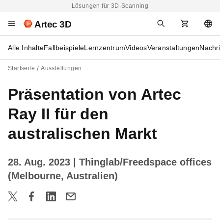
Lösungen für 3D-Scanning
Artec 3D
Alle Inhalte
Fallbeispiele
Lernzentrum
Videos
Veranstaltungen
Nachr
Startseite
Ausstellungen
Präsentation von Artec
Ray II für den
australischen Markt
28. Aug. 2023
| Thinglab/Freedspace offices
(Melbourne, Australien)