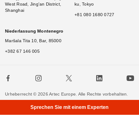
West Road, Jing'an District,
ku, Tokyo
Shanghai
+81 080 1680 0727
Niederlassung Montenegro
Maršala Tita 10, Bar, 85000
+382 67 146 005
Urheberrecht © 2026 Artec Europe. Alle Rechte vorbehalten.
×
Hi
Nutzungsbedingungen
Verkaufsbedingungen
Sprechen Sie mit einem Experten
Privatsphäre
Cookie-Richtlinien
Kontakieren Sie uns