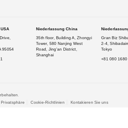
g USA
Niederlassung China
Niederlassun
Drive,
35th floor, Building A, Zhongyi
Gran Biz Shib
Tower, 580 Nanjing West
2-4, Shibadai
A 95054
Road, Jing'an District,
Tokyo
Shanghai
11
+81 080 1680
rbehalten.
Privatsphäre
Cookie-Richtlinien
Kontakieren Sie uns