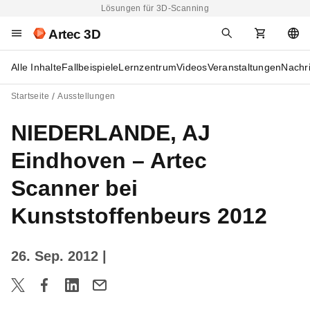
Lösungen für 3D-Scanning
Artec 3D
Alle Inhalte
Fallbeispiele
Lernzentrum
Videos
Veranstaltungen
Nachr
Startseite
Ausstellungen
NIEDERLANDE, AJ
Eindhoven – Artec
Scanner bei
Kunststoffenbeurs 2012
26. Sep. 2012
|