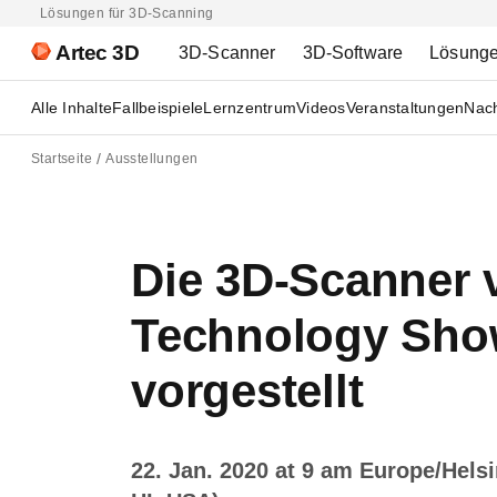
Lösungen für 3D-Scanning
Artec 3D
3D-Scanner
3D-Software
Lösung
Alle Inhalte
Fallbeispiele
Lernzentrum
Videos
Veranstaltungen
Nach
Startseite
Ausstellungen
Die 3D-Scanner 
Technology Show
vorgestellt
22. Jan. 2020 at 9 am Europe/Hels