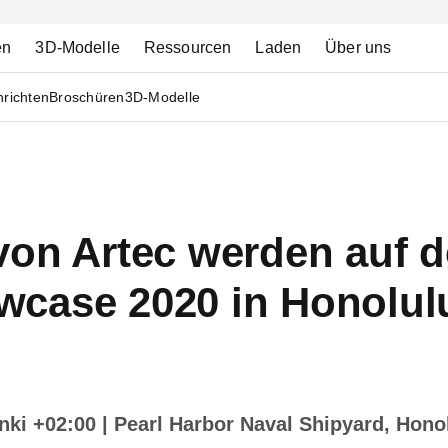
en
3D-Modelle
Ressourcen
Laden
Über uns
richten
Broschüren
3D-Modelle
von Artec werden auf 
case 2020 in Honolulu
inki +02:00
| Pearl Harbor Naval Shipyard, Honol