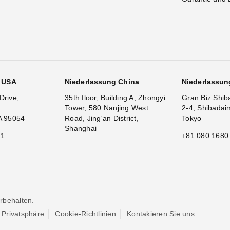
g USA
Niederlassung China
Niederlassun
Drive,
35th floor, Building A, Zhongyi
Gran Biz Shib
Tower, 580 Nanjing West
2-4, Shibadai
A 95054
Road, Jing'an District,
Tokyo
Shanghai
11
+81 080 1680
rbehalten.
Privatsphäre
Cookie-Richtlinien
Kontakieren Sie uns