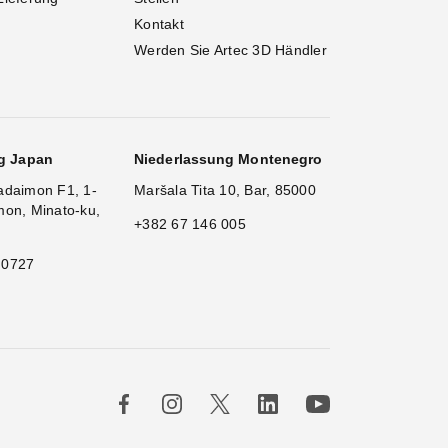
Kontakt
Werden Sie Artec 3D Händler
g Japan
Niederlassung Montenegro
adaimon F1, 1-
Maršala Tita 10, Bar, 85000
mon, Minato-ku,
+382 67 146 005
 0727
×
Hi!
|