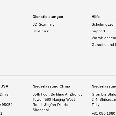
Dienstleistungen
Hilfe
3D-Scanning
Schulungszen
e
3D-Druck
Support
Wo wir angeb
Garantie und 
g USA
Niederlassung China
Niederlassun
Drive,
35th floor, Building A, Zhongyi
Gran Biz Shib
Tower, 580 Nanjing West
2-4, Shibadai
A 95054
Road, Jing'an District,
Tokyo
Shanghai
11
+81 080 1680