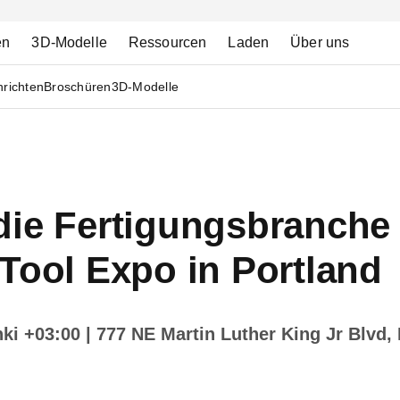
en
3D-Modelle
Ressourcen
Laden
Über uns
richten
Broschüren
3D-Modelle
die Fertigungsbranche 
Tool Expo in Portland
nki +03:00
| 777 NE Martin Luther King Jr Blvd,