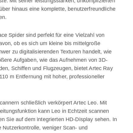
nste. Mit seiner leistungsstarken, unkomplizierten
rüber hinaus eine komplette, benutzerfreundliche
en.
e Spider sind perfekt für eine Vielzahl von
on, ob es sich um kleine bis mittelgroße
hwer zu digitalisierenden Texturen handelt, wie
rößere Aufgaben, wie das Aufnehmen von 3D-
den, Schiffen und Flugzeugen, bietet Artec Ray
110 m Entfernung mit hoher, professioneller
nnern schließlich verkörpert Artec Leo. Mit
beitungsfunktion kann Leo in Echtzeit scannen
en Sie auf dem integrierten HD-Display sehen. In
e Nutzerkontrolle, weniger Scan- und