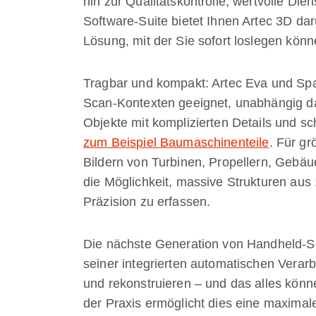
hin zur Qualitätskontrolle, wertvolle Die
Software-Suite bietet Ihnen Artec 3D da
Lösung, mit der Sie sofort loslegen könn
Tragbar und kompakt: Artec Eva und Spac
Scan-Kontexten geeignet, unabhängig dav
Objekte mit komplizierten Details und sc
zum Beispiel Baumaschinenteile
. Für g
Bildern von Turbinen, Propellern, Gebäu
die Möglichkeit, massive Strukturen aus 
Präzision zu erfassen.
Die nächste Generation von Handheld-Sca
seiner integrierten automatischen Verar
und rekonstruieren – und das alles könn
der Praxis ermöglicht dies eine maximal