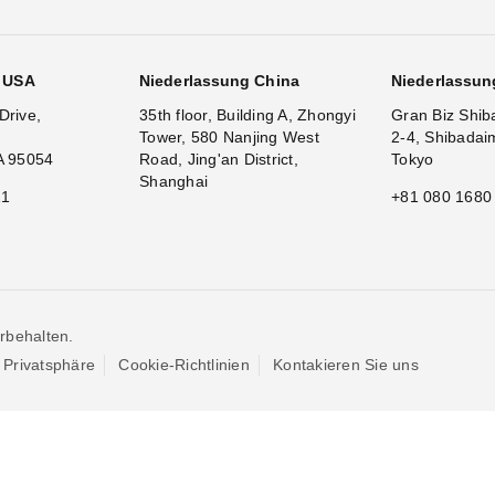
g USA
Niederlassung China
Niederlassun
Drive,
35th floor, Building A, Zhongyi
Gran Biz Shib
Tower, 580 Nanjing West
2-4, Shibadai
A 95054
Road, Jing'an District,
Tokyo
Shanghai
11
+81 080 1680
rbehalten.
Privatsphäre
Cookie-Richtlinien
Kontakieren Sie uns