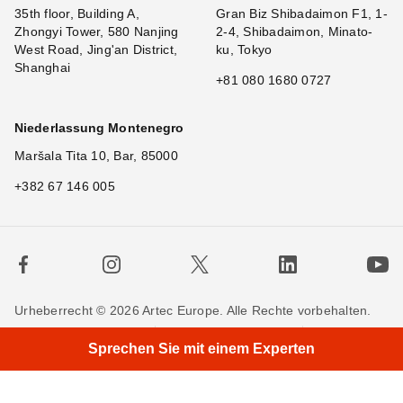
35th floor, Building A,
Gran Biz Shibadaimon F1, 1-
Zhongyi Tower, 580 Nanjing
2-4, Shibadaimon, Minato-
West Road, Jing'an District,
ku, Tokyo
Shanghai
+81 080 1680 0727
Niederlassung Montenegro
Maršala Tita 10, Bar, 85000
+382 67 146 005
Urheberrecht © 2026 Artec Europe. Alle Rechte vorbehalten.
×
Hi!
|
Nutzungsbedingungen
Verkaufsbedingungen
Sprechen Sie mit einem Experten
Privatsphäre
Cookie-Richtlinien
Kontakieren Sie uns